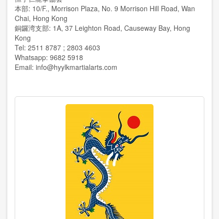
本部: 10/F., Morrison Plaza, No. 9 Morrison Hill Road, Wan
Chai, Hong Kong
銅鑼湾支部: 1A, 37 Leighton Road, Causeway Bay, Hong
Kong
Tel: 2511 8787 ; 2803 4603
Whatsapp: 9682 5918
Email:
info@hyylkmartialarts.com