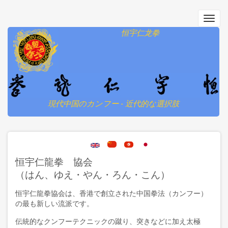
メ
イ
Toggl
ン
navig
恒宇仁龙拳
コ
ン
テ
ン
ツ
に
移
現代中国のカンフー - 近代的な選択肢
動
恒宇仁龍拳 協会
（はん、ゆえ・やん・ろん・こん）
恒宇仁龍拳協会は、香港で創立された中国拳法（カンフー）
の最も新しい流派です。
伝統的なクンフーテクニックの蹴り、突きなどに加え太極