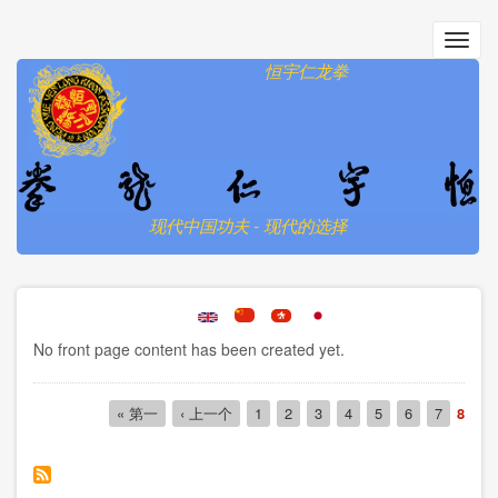
跳
转
Toggl
到
navig
恒宇仁龙拳
主
要
内
容
现代中国功夫 - 现代的选择
No front page content has been created yet.
Pagination
First
« 第一
前
‹ 上一个
页
1
页
2
页
3
页
4
页
5
页
6
页
7
当
8
page
一
面
面
面
面
面
面
面
前
页
页