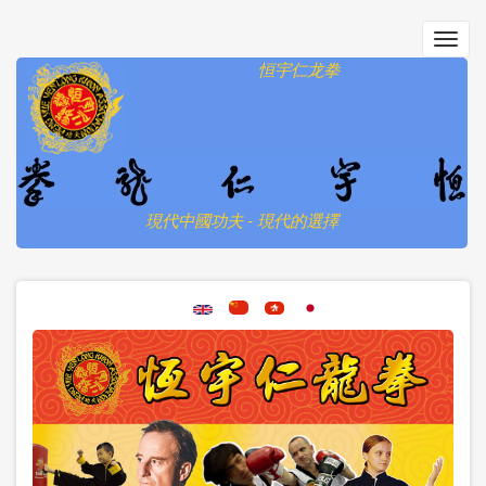
移
至
Toggl
主
navig
恒宇仁龙拳
內
容
現代中國功夫 - 現代的選擇