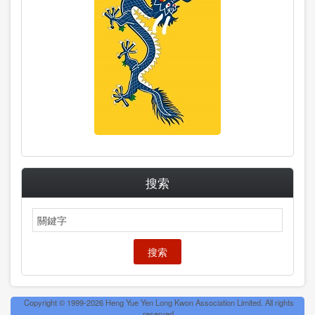
搜索
搜
索
Copyright © 1999-2026 Heng Yue Yen Long Kwon Association Limited. All rights
reserved.